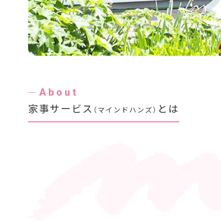
About
家事サービス
とは
（マインドハンズ）